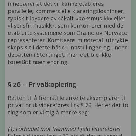
innebærer at det vil kunne etableres
parallelle, kommersielle klareringsløsninger,
typisk tilbydere av såkalt «boksmusikk» eller
«lisensfri musikk», som konkurrerer med de
etablerte systemene som Gramo og Norwaco
representerer. Komiteens mindretall uttrykte
skepsis til dette både i innstillingen og under
debatten i Stortinget, men det ble ikke
foreslått noen endring.
§ 26 – Privatkopiering
Retten til å fremstille enkelte eksemplarer til
privat bruk videreføres i ny § 26. Her er det to
ting som er viktig å merke seg:
(1) Forbudet mot fremmed hjelp videreføres
Etter tidligere lovs § 12 gjaldt det et forbud