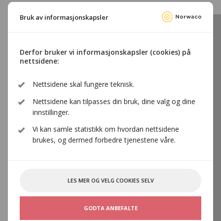
Bruk av informasjonskapsler
Norwacofilmen
Derfor bruker vi informasjonskapsler (cookies) på
nettsidene:
Lurer du på hvem Norwaco er og hva
Nettsidene skal fungere teknisk.
organisasjonen egentlig driver med?
Nettsidene kan tilpasses din bruk, dine valg og dine
innstillinger.
Se denne korte info-filmen da vel...
Vi kan samle statistikk om hvordan nettsidene
brukes, og dermed forbedre tjenestene våre.
LES MER OG VELG COOKIES SELV
GODTA ANBEFALTE