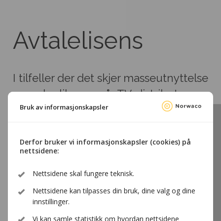
Avtalelisens
I tilfeller der det skjer masseutnyttelse
av verk, slik som når TV-distributører
Bruk av informasjonskapsler
tilbyr hundrevis av TV-kanaler til sine
abonnenter eller lærere kopierer fra
utgitte verk til bruk i undervisningen,
Derfor bruker vi informasjonskapsler (cookies) på
nettsidene:
er det praktisk talt umulig for
brukeren å innhente samtykke fra og
Nettsidene skal fungere teknisk.
betale vederlag til hver enkelt
Nettsidene kan tilpasses din bruk, dine valg og dine
innstillinger.
rettighetshaver som medvirker.
Vi kan samle statistikk om hvordan nettsidene