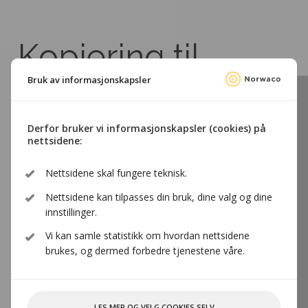
Kopiering til
privat bruk
Bruk av informasjonskapsler
Derfor bruker vi informasjonskapsler (cookies) på
Kultur er til for å deles
nettsidene:
Nettsidene skal fungere teknisk.
Som privatperson kan du kopiere åndsverk
Nettsidene kan tilpasses din bruk, dine valg og dine
og annet beskyttet materiale som f.eks.
innstillinger.
musikk, film, TV-innhold, lydbøker, tekst og
Vi kan samle statistikk om hvordan nettsidene
visuelle verk gratis og dele med nære venner
brukes, og dermed forbedre tjenestene våre.
og familie. Denne retten er fastsatt i
åndsverkloven for å sikre allmennhetens
tilgang til kultur.
LES MER OG VELG COOKIES SELV