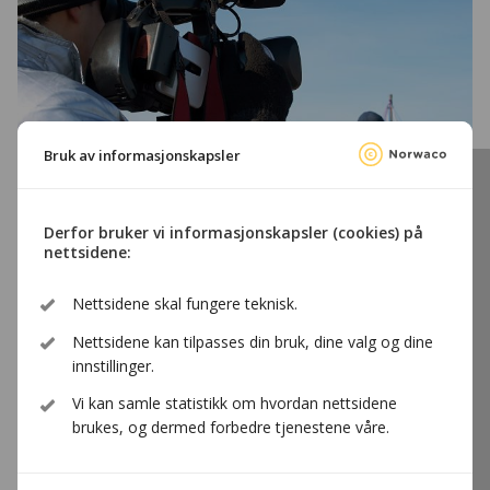
Bruk av informasjonskapsler
Derfor bruker vi informasjonskapsler (cookies) på
nettsidene:
Allmennkanaler
Nettsidene skal fungere teknisk.
Nettsidene kan tilpasses din bruk, dine valg og dine
Fellesavtalen – et vindu mot våre naboland
innstillinger.
Vi kan samle statistikk om hvordan nettsidene
brukes, og dermed forbedre tjenestene våre.