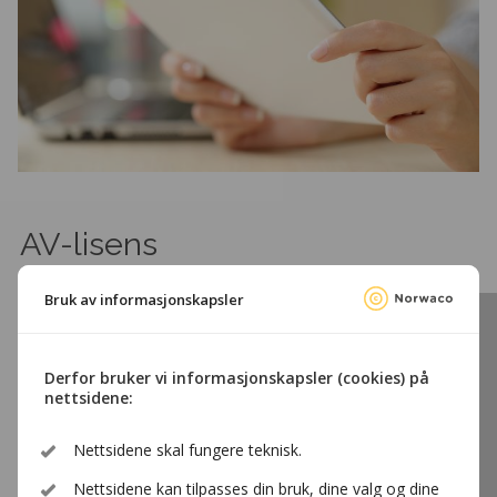
AV-lisens
Hovedavtale om bruk av TV og film
Bruk av informasjonskapsler
Derfor bruker vi informasjonskapsler (cookies) på
nettsidene:
Nettsidene skal fungere teknisk.
Nettsidene kan tilpasses din bruk, dine valg og dine