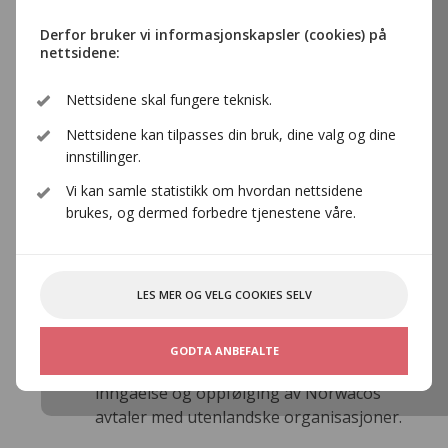
Derfor bruker vi informasjonskapsler (cookies) på
nettsidene:
Simen Halsan
Nettsidene skal fungere teknisk.
Øien
Nettsidene kan tilpasses din bruk, dine valg og dine
innstillinger.
Juridisk rådgiver
Vi kan samle statistikk om hvordan nettsidene
brukes, og dermed forbedre tjenestene våre.
sho@norwaco.no
23 31 68 13
Generell juridisk bistand. Deltar i
forhandlinger om nye og reviderte avtaler.
LES MER OG VELG COOKIES SELV
Arbeider særlig innenfor områdene TV-
distribusjon, Offentlig TV og
GODTA ANBEFALTE
privatkopiering og har ansvar for
inngåelse og oppfølging av Norwacos
avtaler med utenlandske organisasjoner.