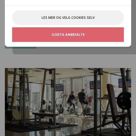
Norwaco for å vise TV på
offentlig sted?
LES MER OG VELG COOKIES SELV
En viktig del av kulturøkonomien.
GODTA ANBEFALTE