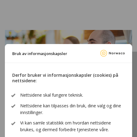
Bruk av informasjonskapsler
Derfor bruker vi informasjonskapsler (cookies) på
nettsidene:
Nettsidene skal fungere teknisk.
Nettsidene kan tilpasses din bruk, dine valg og dine
innstillinger.
Vi kan samle statistikk om hvordan nettsidene
Hvorfor må man ha avtale med
brukes, og dermed forbedre tjenestene våre.