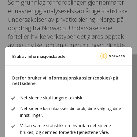
Som grunnlag for fordelingen gjennomfører
et uavhengig analyseselskap årlige statistiske
undersøkelser av privatkopiering i Norge på
oppdrag fra Norwaco. Undersøkelsene
forteller hvilke verkstyper det gjøres opptak
av, og i hvilket omfang, men gir ingen direkte
oversikt over hvilke enkeltverk som kopieres.
Bruk av informasjonskapsler
Rapportene kan lastes på våre
nedlastningssider
.
Derfor bruker vi informasjonskapsler (cookies) på
nettsidene:
Retningslinjer for
Nettsidene skal fungere teknisk.
Nettsidene kan tilpasses din bruk, dine valg og dine
fordelingen
innstillinger.
Vi kan samle statistikk om hvordan nettsidene
brukes, og dermed forbedre tjenestene våre.