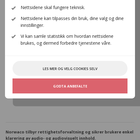
Nettsidene skal fungere teknisk.
Undervisning
Nettsidene kan tilpasses din bruk, dine valg og dine
innstillinger.
Vi kan samle statistikk om hvordan nettsidene
brukes, og dermed forbedre tjenestene våre.
LES MER OG VELG COOKIES SELV
Offentlig visning av TV
GODTA ANBEFALTE
Norwaco tilbyr rettighetsforvaltning og sikrer brukere enkel
klarering av audio- og audiovisuelt innhold.