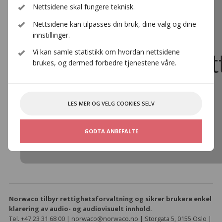
Nettsidene skal fungere teknisk.
Nettsidene kan tilpasses din bruk, dine valg og dine
Norske Barne- og
innstillinger.
Vi kan samle statistikk om hvordan nettsidene
Ungdomsbokforfat
brukes, og dermed forbedre tjenestene våre.
Norske Barne- og Ungdomsbokforfattere
LES MER OG VELG COOKIES SELV
https://www.norwaco.no/om-
norwaco/medlemmer/norske-barne-og-
GODTA ANBEFALTE
ungdomsbokforfattere
Norwaco tilbyr rettighetsforvaltning og sikrer brukere enkel
klarering av audio- og audiovisuelt innhold.
Tel. +47 23 31 68 00 | norwaco@norwaco.no | Storgata 5, 0155 Oslo |