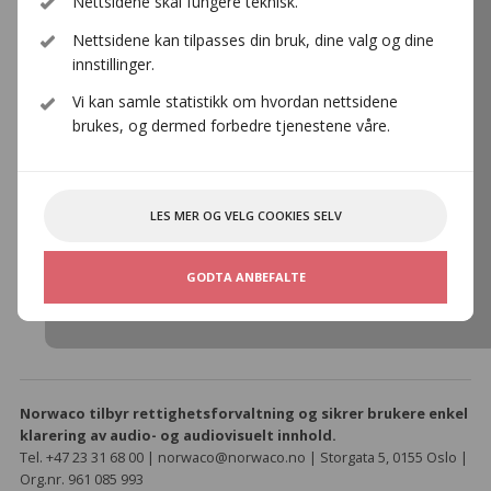
Nettsidene skal fungere teknisk.
Nettsidene kan tilpasses din bruk, dine valg og dine
innstillinger.
Norske
Vi kan samle statistikk om hvordan nettsidene
Billedkunstnere
brukes, og dermed forbedre tjenestene våre.
Norske Billedkunstnere
LES MER OG VELG COOKIES SELV
https://www.norwaco.no/om-
norwaco/medlemmer/norske-billedkunstnere
GODTA ANBEFALTE
Norwaco tilbyr rettighetsforvaltning og sikrer brukere enkel
klarering av audio- og audiovisuelt innhold.
Tel. +47 23 31 68 00 | norwaco@norwaco.no | Storgata 5, 0155 Oslo |
Org.nr. 961 085 993